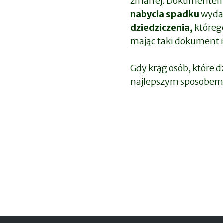
zmarłej. Dokumentem,
nabycia spadku
wydaw
dziedziczenia,
któreg
mając taki dokument 
Gdy krąg osób, które d
najlepszym sposobem r