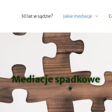
30 lat w sądzie?
Jakie mediacje
C
Mediacje spadkowe