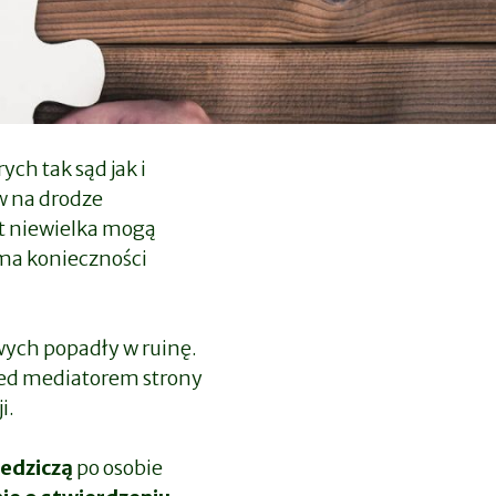
ch tak sąd jak i
w na drodze
st niewielka mogą
 ma konieczności
wych popadły w ruinę.
zed mediatorem strony
i.
iedziczą
po osobie