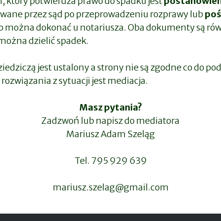
 który potwierdza prawo do spadku jest
postanowieni
ane przez sąd po przeprowadzeniu rozprawy lub
poś
o można dokonać u notariusza. Oba dokumenty są ró
można dzielić spadek.
ziedziczą jest ustalony a strony nie są zgodne co do po
ozwiązania z sytuacji jest mediacja.
Masz pytania?
Zadzwoń lub napisz do mediatora
Mariusz Adam Szeląg
Tel. 795 929 639
mariusz.szelag@gmail.com