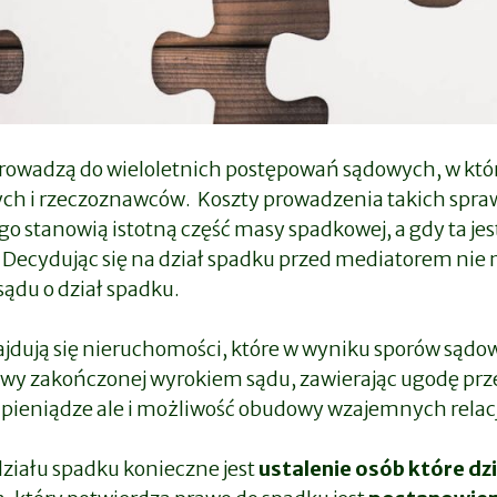
prowadzą do wieloletnich postępowań sądowych, w który
ych i rzeczoznawców. Koszty prowadzenia takich spra
 stanowią istotną część masy spadkowej, a gdy ta je
 Decydując się na dział spadku przed mediatorem nie
sądu o dział spadku.
dują się nieruchomości, które w wyniku sporów sądo
awy zakończonej wyrokiem sądu, zawierając ugodę pr
 i pieniądze ale i możliwość obudowy wzajemnych relacj
działu spadku konieczne jest
ustalenie osób które dz